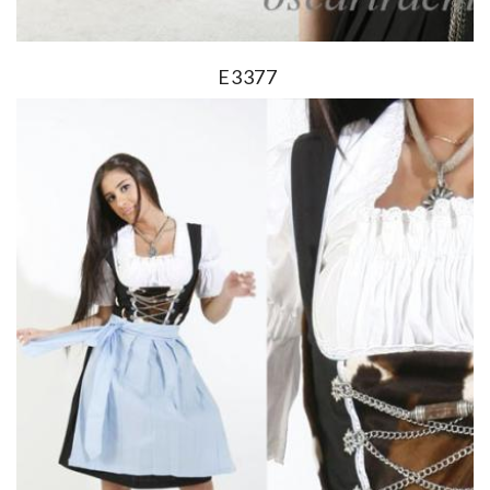
E3377