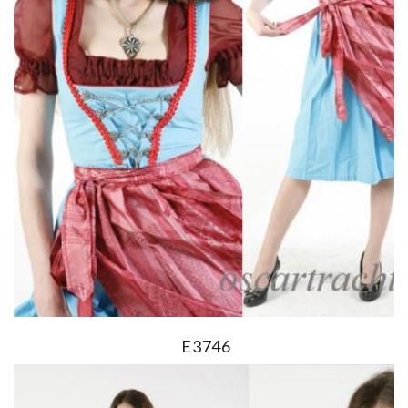
E3746