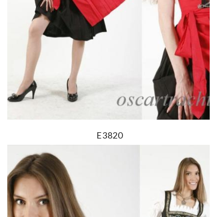
E3820