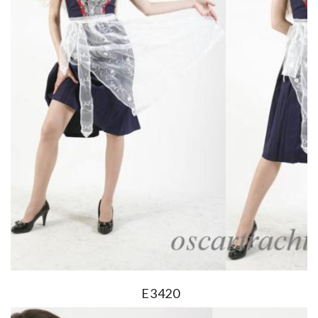
E3420