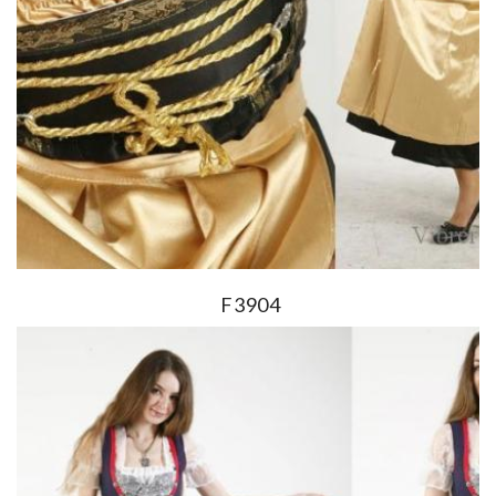
F3904