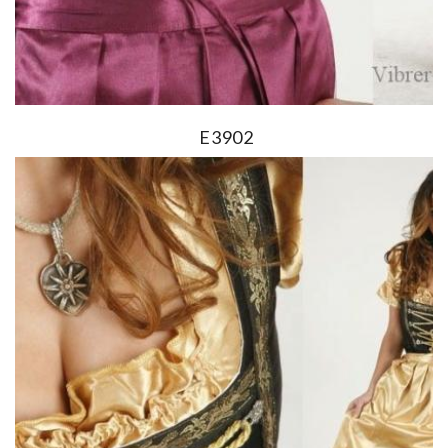
E3902