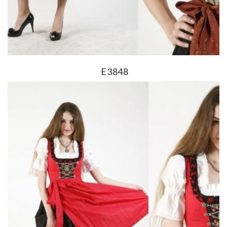
E3848