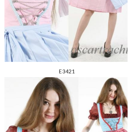
E3421