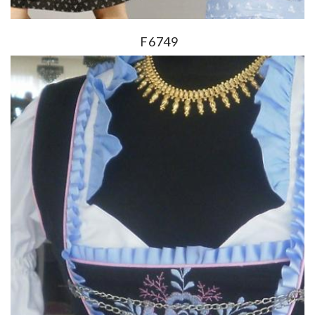
F6749