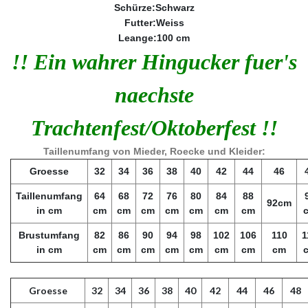
Schürze:Schwarz
Futter:Weiss
Leange:100 cm
!! Ein wahrer Hingucker fuer's
naechste
Trachtenfest/Oktoberfest !!
Taillenumfang von Mieder, Roecke und Kleider:
Groesse
32
34
36
38
40
42
44
46
Taillenumfang
64
68
72
76
80
84
88
92cm
in cm
cm
cm
cm
cm
cm
cm
cm
Brustumfang
82
86
90
94
98
102
106
110
1
in cm
cm
cm
cm
cm
cm
cm
cm
cm
Groesse
32
34
36
38
40
42
44
46
48