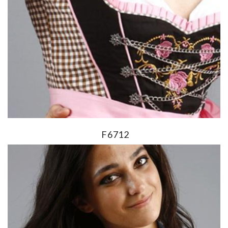
F6712