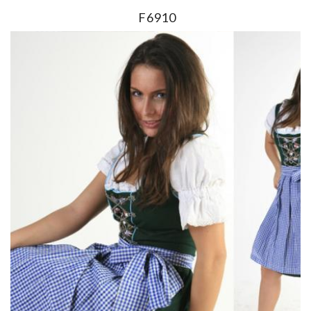
F6910