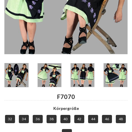
F7070
Körpergröße
32
34
36
38
40
42
44
46
48