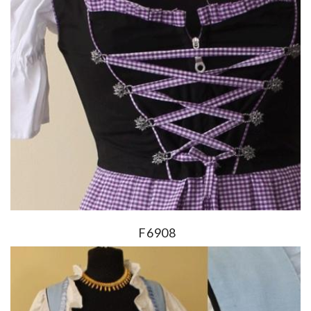
F6908