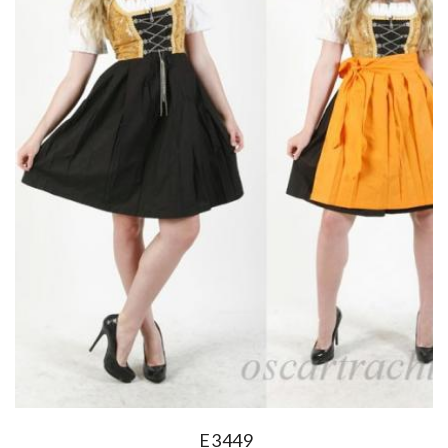
E3449