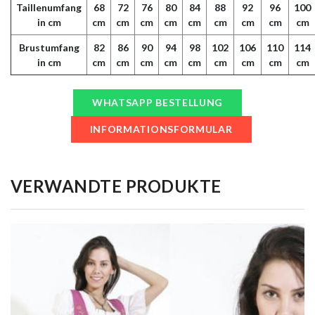
Taillenumfang
68
72
76
80
84
88
92
96
100
in cm
cm
cm
cm
cm
cm
cm
cm
cm
cm
Brustumfang
82
86
90
94
98
102
106
110
114
in cm
cm
cm
cm
cm
cm
cm
cm
cm
cm
WHATSAPP BESTELLUNG
INFORMATIONSFORMULAR
VERWANDTE PRODUKTE