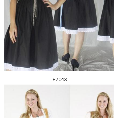
F7043