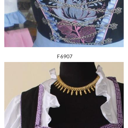
F6907