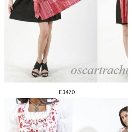
E3470