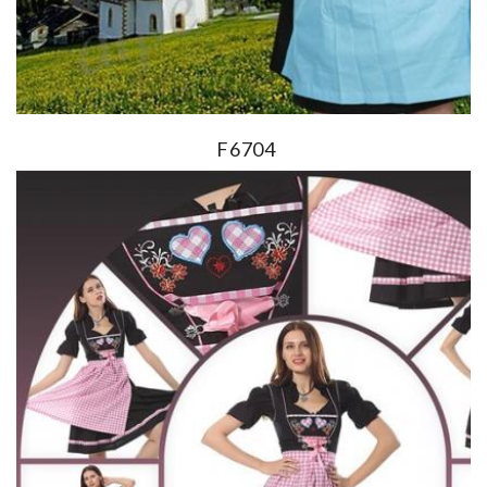
F6704