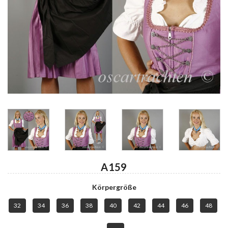
A159
Körpergröße
32
34
36
38
40
42
44
46
48