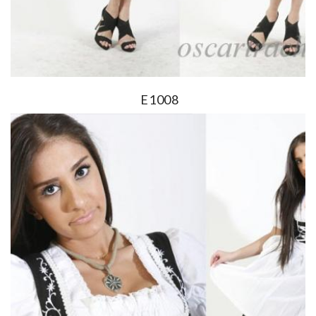
E1008