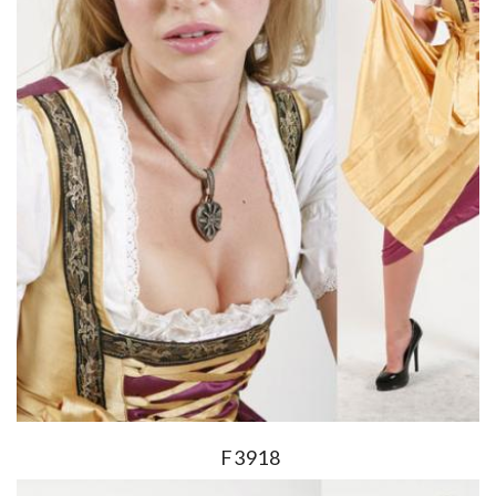
F3918