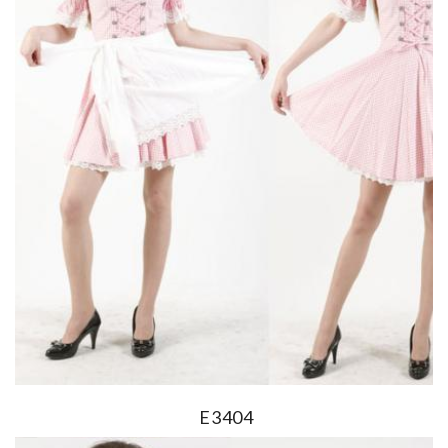
E3404