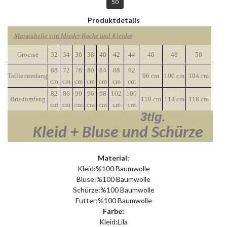
50
Produktdetails
Masstabelle von Mieder,Rocke und Kleider
Groesse
32
34
36
38
40
42
44
46
48
50
68
72
76
80
84
88
92
Taillenumfang
96 cm
100 cm
104 cm
cm
cm
cm
cm
cm
cm
cm
82
86
90
96
98
102
106
Brustumfang
110 cm
114 cm
118 cm
cm
cm
cm
cm
cm
cm
cm
3tlg.
Kleid + Bluse und Schürze
Material:
Kleid:%100 Baumwolle
Bluse:%100 Baumwolle
Schürze:%100 Baumwolle
Futter:%100 Baumwolle
Farbe:
Kleid:Lila