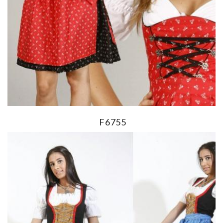
F6755