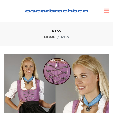
A159
HOME
A159