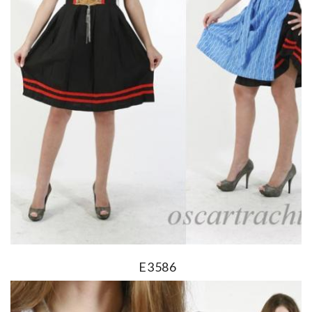
E3586