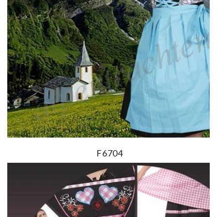
F6704