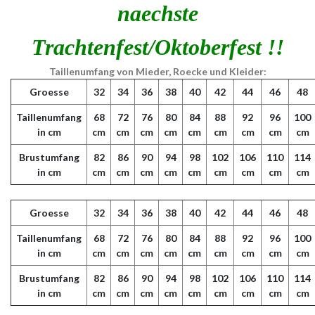
naechste
Trachtenfest/Oktoberfest !!
Taillenumfang von Mieder, Roecke und Kleider:
Groesse
32
34
36
38
40
42
44
46
48
Taillenumfang
68
72
76
80
84
88
92
96
100
in cm
cm
cm
cm
cm
cm
cm
cm
cm
cm
Brustumfang
82
86
90
94
98
102
106
110
114
in cm
cm
cm
cm
cm
cm
cm
cm
cm
cm
Groesse
32
34
36
38
40
42
44
46
48
Taillenumfang
68
72
76
80
84
88
92
96
100
in cm
cm
cm
cm
cm
cm
cm
cm
cm
cm
Brustumfang
82
86
90
94
98
102
106
110
114
in cm
cm
cm
cm
cm
cm
cm
cm
cm
cm