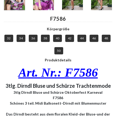
F7586
Körpergröße
32
34
36
38
40
42
44
46
48
50
Produktdetails
Art. Nr.: F7586
3tlg. Dirndl Bluse und Schürze Trachtenmode
3tlg Dirndl Bluse und Schürze Oktoberfest Karneval
F7586
Schönes 3 teil. Midi Balkonett-Dirndl mit Blumenmuster
Das Dirndl besteht aus dem floralen Kleid-der Bluse-und der